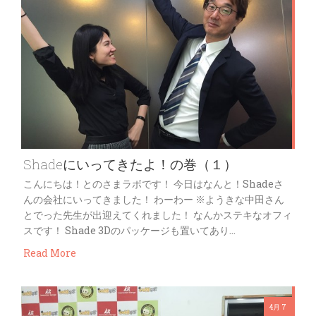
Shadeにいってきたよ！の巻（１）
こんにちは！とのさまラボです！ 今日はなんと！Shadeさ
んの会社にいってきました！ わーわー ※ようきな中田さん
とでった先生が出迎えてくれました！ なんかステキなオフィ
スです！ Shade 3Dのパッケージも置いてあり…
Read More
4月 7