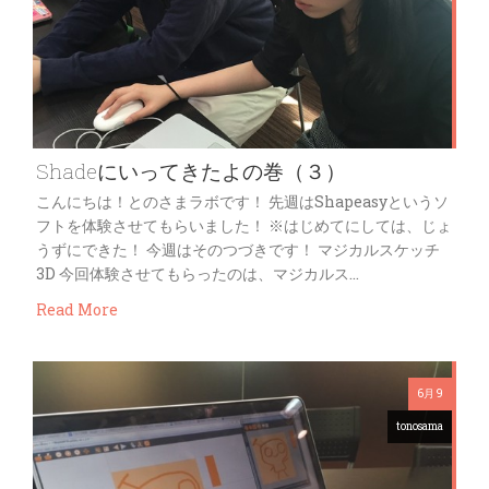
Shadeにいってきたよの巻（３）
こんにちは！とのさまラボです！ 先週はShapeasyというソ
フトを体験させてもらいました！ ※はじめてにしては、じょ
うずにできた！ 今週はそのつづきです！ マジカルスケッチ
3D 今回体験させてもらったのは、マジカルス…
Read More
6月 9
tonosama