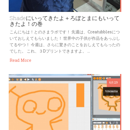
Shadeにいってきたよ＋ろぼとまにもいって
きたよ！の巻
こんにちは！とのさまラボです！ 先週は、Creatubblesにつ
いておしえてもらいました！ 世界中の子供が作品をあっぷし
てるやつ！ 今週は、さらに驚きのことをおしえてもらったの
でした。 これ、３Dプリントできますよ。 …
Read More
6月 29
tonosama