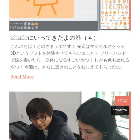
Shadeにいってきたよの巻（４）
こんにちは！とのさまラボです！ 先週はマジカルスケッチ
3Dというソフトを体験させてもらいました！ フリーハンド
で線を書いたら、立体になるすごいやつ！ しかも色もぬれる
やつ！ 今週は、さらに驚きのことをおしえてもらったの…
Read More
6月 23
tonosama