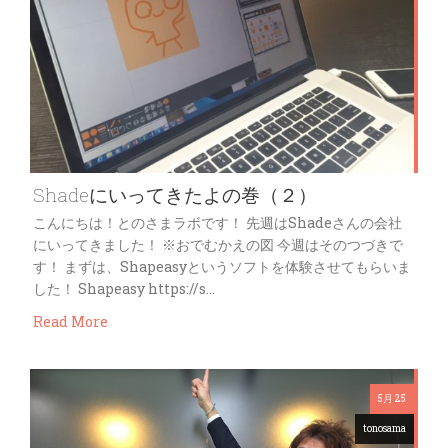
Shadeにいってきたよの巻（２）
こんにちは！とのさまラボです！ 先週はShadeさんの会社
にいってきました！ ※おでむかえの図 今週はそのつづきで
す！ まずは、Shapeasyというソフトを体験させてもらいま
した！ Shapeasy https://s…
Read More
5月 25
tonosama