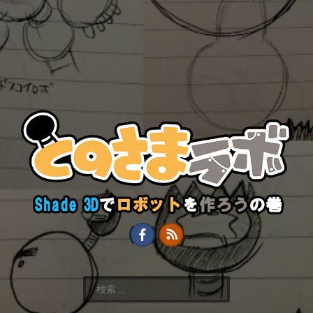
検
索
: