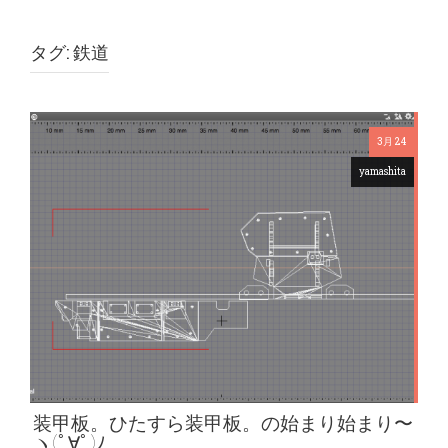
タグ: 鉄道
3月 24
yamashita
装甲板。ひたすら装甲板。の始まり始まり〜
ヽ(ﾟ∀ﾟ)ﾉ