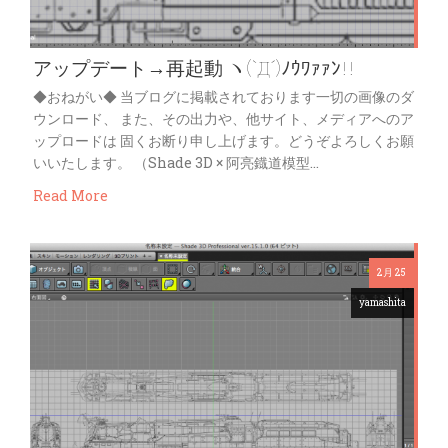
アップデート→再起動 ヽ(`Д´)ﾉｳﾜｧｧﾝ!!
◆おねがい◆ 当ブログに掲載されております一切の画像のダ
ウンロード、 また、その出力や、他サイト、メディアへのア
ップロードは 固くお断り申し上げます。どうぞよろしくお願
いいたします。 （Shade 3D × 阿亮鐡道模型…
Read More
2月 25
yamashita