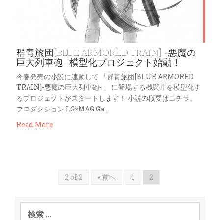
群青旅団[BLUE ARMORED TRAIN] -悪魔の
巨大列車砲- 模型化プロジェクト始動！
今春発売の小説に連動して 「群青旅団[BLUE ARMORED
TRAIN]-悪魔の巨大列車砲- 」 に登場する機関車を模型化す
るプロジェクトがスタートします！ 小説の概要はコチラ。
プロダクション I.G×MAG Ga…
Read More
2 of 2
« 前へ
1
2
検
索