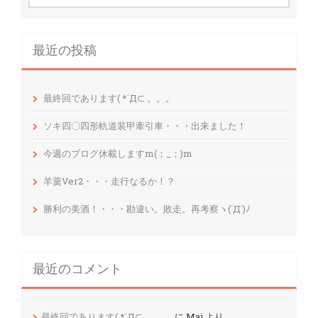
:
最近の投稿
最終回であります( *´Д⊂ 。。。
ソキ四〇四形軌道装甲牽引車・・・出来ました！
今週のブログ休載しますm(；_；)m
羊羹Ver2・・・走行なるか！？
勝利の美酒！・・・勘違い。敗走。再考察ヽ(`Д´)ﾉ
最近のコメント
最終回であります( *´Д⊂ 。。。
に
Mai
より