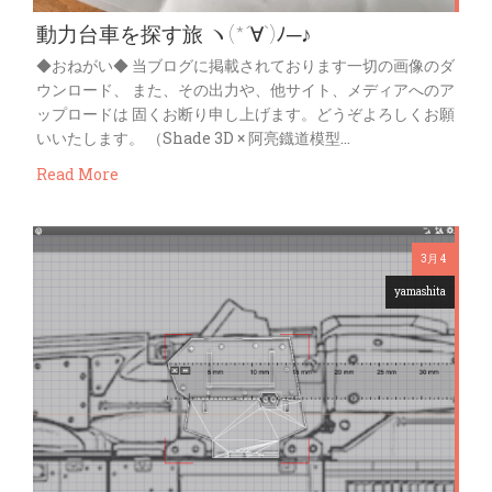
動力台車を探す旅 ヽ(*´∀`)ﾉ─♪
◆おねがい◆ 当ブログに掲載されております一切の画像のダ
ウンロード、 また、その出力や、他サイト、メディアへのア
ップロードは 固くお断り申し上げます。どうぞよろしくお願
いいたします。 （Shade 3D × 阿亮鐡道模型…
Read More
3月 4
yamashita